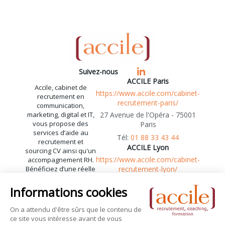
Suivez-nous
ACCILE Paris
Accile, cabinet de
https://www.accile.com/cabinet-
recrutement en
recrutement-paris/
communication,
marketing, digital et IT,
27 Avenue de l'Opéra - 75001
vous propose des
Paris
services d’aide au
01 88 33 43 44
recrutement et
ACCILE Lyon
sourcing CV ainsi qu'un
https://www.accile.com/cabinet-
accompagnement RH.
Bénéficiez d’une réelle
recrutement-lyon/
expertise en
55 Rue de la République -
recrutement
69002 Lyon
communication et
04 72 41 06 85
marketing,
recrutement digital et
recrutement