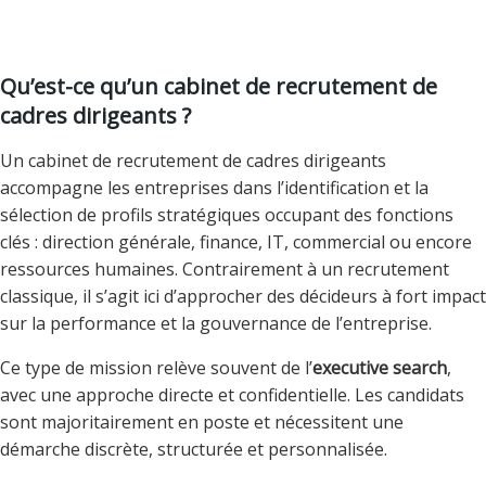
généraliser des best practices, des
A
A
ccompagnement,
A
nalyse
Nous sommes repartis regonflés de cette
pratiques qui avaient été identifiées
C
C
onfiance,
C
ompétence
comme défaillantes et sur lesquelles elle
formation, même les plus sceptiques au
C
C
onseils,
C
ompréhension
Qu’est-ce qu’un cabinet de recrutement de
départ en font encore des louanges
avait fait travailler les équipes en
I
I
ntelligence,
I
ntensité
cadres dirigeants ?
amélioration.
aujourd’hui.
L
L
eadership,
L
oyauté
De plus, nous avons travaillé et progressé
Un cabinet de recrutement de cadres dirigeants
Enfin après ce travail sur les équipes,
E
E
fficacité,
E
change
dans une très bonne ambiance, on se
accompagne les entreprises dans l’identification et la
ACCILE nous fait un compte rendu écrit
demandait même à un moment si
sélection de profils stratégiques occupant des fonctions
qu’elle nous a présentés lors de la clôture
Véronique Speltdoorn ne faisait pas partie
clés : direction générale, finance, IT, commercial ou encore
de sa première mission en 2005.
de notre organisation. Tout le monde
ressources humaines. Contrairement à un recrutement
Depuis ACCILE intervient régulièrement
réclame la suite pour l’année prochaine.
classique, il s’agit ici d’approcher des décideurs à fort impact
auprès de nos équipes en termes de
sur la performance et la gouvernance de l’entreprise.
formation et a d’ailleurs accompagné nos
Ce type de mission relève souvent de l’
executive search
,
jeunes managers sur un programme de
avec une approche directe et confidentielle. Les candidats
formation sur mesure.
sont majoritairement en poste et nécessitent une
démarche discrète, structurée et personnalisée.
Nous nous félicitons de cette collaboration
et nous constatons depuis des