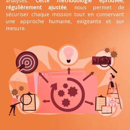
analyses.
Cette méthodologie éprouvée,
régulièrement ajustée
, nous permet de
sécuriser chaque mission tout en conservant
une approche humaine, exigeante et sur
mesure.