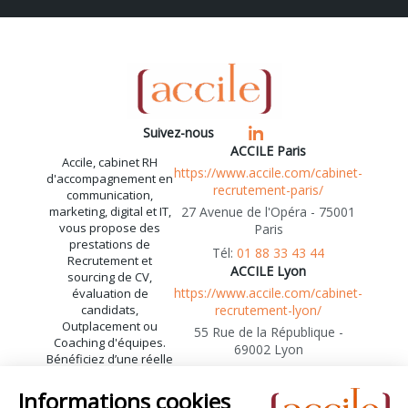
Suivez-nous
ACCILE Paris
Accile, cabinet RH
https://www.accile.com/cabinet-
d'accompagnement en
recrutement-paris/
communication,
marketing, digital et IT,
27 Avenue de l'Opéra - 75001
vous propose des
Paris
prestations de
01 88 33 43 44
Recrutement et
ACCILE Lyon
sourcing de CV,
https://www.accile.com/cabinet-
évaluation de
candidats,
recrutement-lyon/
Outplacement ou
55 Rue de la République -
Coaching d'équipes.
69002 Lyon
Bénéficiez d’une réelle
04 72 41 06 85
expertise en
recrutement
communication et