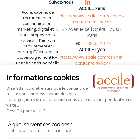
Suivez-nous
ACCILE Paris
Accile, cabinet de
https://www.accile.com/cabinet-
recrutement en
recrutement-paris/
communication,
marketing, digital et IT,
27 Avenue de l'Opéra - 75001
vous propose des
Paris
services d’aide au
01 88 33 43 44
recrutement et
ACCILE Lyon
sourcing CV ainsi qu'un
https://www.accile.com/cabinet-
accompagnement RH.
Bénéficiez d’une réelle
recrutement-lyon/
expertise en
55 Rue de la République -
recrutement
69002 Lyon
communication et
04 72 41 06 85
marketing,
recrutement digital et
recrutement
informatique.
Plan du site
Mentions légales
Contact