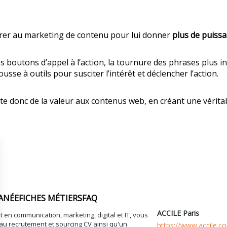
égrer au marketing de contenu pour lui donner
plus de puissa
s boutons d’appel à l’action, la tournure des phrases plus inc
usse à outils pour susciter l’intérêt et déclencher l’action.
 donc de la valeur aux contenus web, en créant une véritab
ANÉE
FICHES MÉTIERS
FAQ
ACCILE Paris
t en communication, marketing, digital et IT, vous
au recrutement et sourcing CV ainsi qu'un
https://www.accile.c