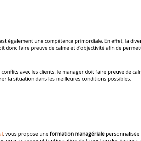
est également une compétence primordiale. En effet, la diver
it donc faire preuve de calme et d’objectivité afin de permet
onflits avec les clients, le manager doit faire preuve de cal
rer la situation dans les meilleures conditions possibles.
al
, vous propose une
formation managériale
personnalisée s
s en management (optimisation de la gestion des équipes e