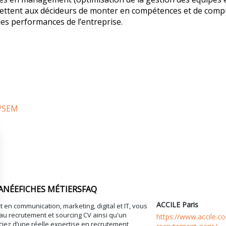
ettent aux décideurs de monter en compétences et de compr
les performances de l’entreprise.
O/SEM
ANÉE
FICHES MÉTIERS
FAQ
ACCILE Paris
t en communication, marketing, digital et IT, vous
au recrutement et sourcing CV ainsi qu'un
https://www.accile.c
ez d’une réelle expertise en recrutement