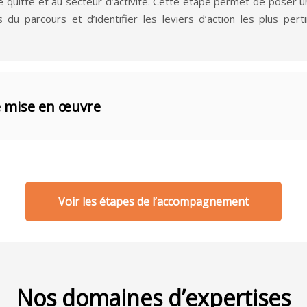
e quitté et au secteur d’activité. Cette étape permet de poser un 
fs du parcours et d’identifier les leviers d’action les plus per
 mise en œuvre
la conclusion du contrat de prestation de service conclu avec l’ent
avec le collaborateur pour
formaliser un projet professionnel réali
pportunités existantes sur le marché. Cela inclut la définition d’
Voir les étapes de l’accompagnement
alorisation du profil et la construction d’une stratégie ciblée pour 
s sa région (nos bureaux sont basés en presqu’ile de Lyon mais
rateurs en Rhone Alpes ou en visio ponctuellement s’ils ne peuve
on).
Nos domaines d’expertises