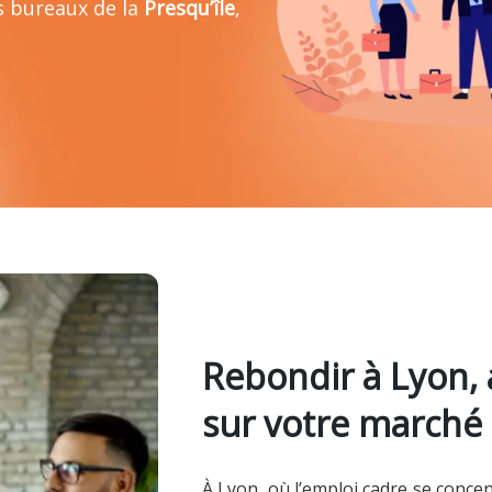
s bureaux de la
Presqu’île
,
Rebondir à Lyon, 
sur votre marché
À Lyon, où l’emploi cadre se concent