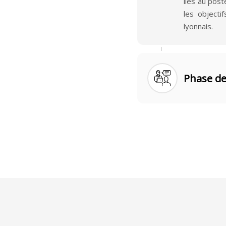
liés au post
les objecti
lyonnais.
Phase de
À partir de 
travaillons 
adapté aux o
précis, la v
Lyon et dan
des collabo
centre de Ly