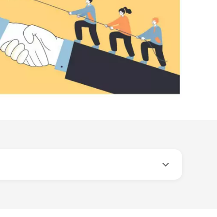
t en passant finance la prestation), proposer un
n collaborateur lors d’une rupture de contrat
nsable et respectueuse. Cet accompagnement