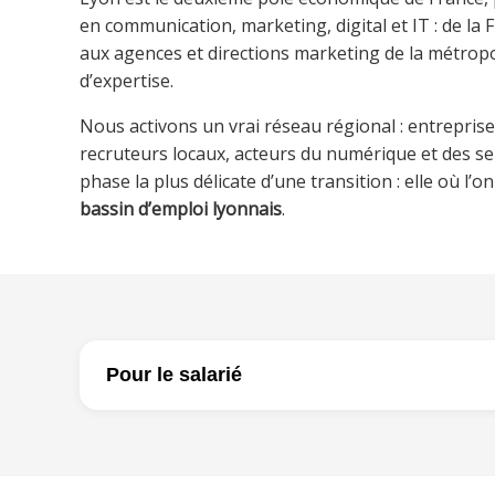
en communication, marketing, digital et IT : de l
aux agences et directions marketing de la métropo
d’expertise.
Nous activons un vrai réseau régional : entrepris
recruteurs locaux, acteurs du numérique et des ser
phase la plus délicate d’une transition : elle où l’
bassin d’emploi lyonnais
.
Pour le salarié
À la différence d’un bilan de compétences ou d’une 
respectivement à analyser le parcours ou à dévelo
l’outplacement constitue un accompagnement com