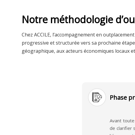
s’adresse aux salariés en transition et leur offre un 
individualisé et une véritable méthode pour avanc
Notre méthodologie d’ou
prochaine étape de leur carrière.
L’enjeu n’est pas uniquement d’imaginer la suite d
Chez ACCILE, l’accompagnement en outplacement 
une démarche plus longue et formelle de type bil
progressive et structurée vers sa prochaine étape
passer rapidement à la mise en œuvre : clarifier s
géographique, aux acteurs économiques locaux et au
professionnel, optimiser sa présentation, mobilise
retrouver un poste ou bâtir un projet cohérent d
constructive et soutenue.
Phase pr
Avant toute
de clarifie