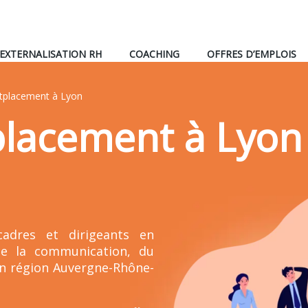
EXTERNALISATION RH
COACHING
OFFRES D’EMPLOIS
utplacement à Lyon
placement à Lyon
dres et dirigeants en
 de la communication, du
 en région Auvergne-Rhône-