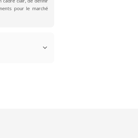
cadre clair, de définir
tinents pour le marché
reprise, nous
ste et motivant
,
un positionnement
le marché de l’emploi à
 nous accompagnons
nt pas se déplacer au