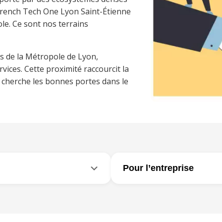
a French Tech One Lyon Saint-Étienne
le. Ce sont nos terrains
es de la Métropole de Lyon,
vices. Cette proximité raccourcit la
on cherche les bonnes portes dans le
Pour l’entreprise
formation qui visent
Pour l’entreprise (qui soit di
pper de nouvelles aptitudes,
dispositif d’outplacement à u
plet,
centré sur l’action
. Il
traduit une démarche respo